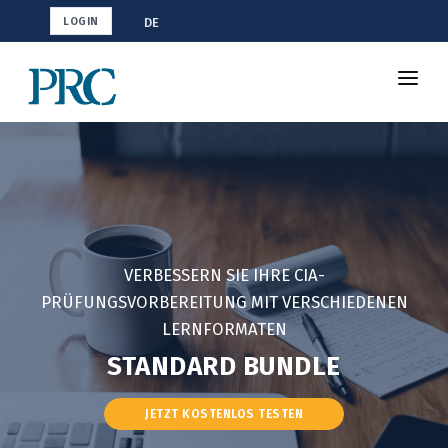
DE
LOGIN
CIA-Vorbereitung
Shop
Vorteile
Kurs
VERBESSERN SIE IHRE CIA-
PRÜFUNGSVORBEREITUNG MIT VERSCHIEDENEN
LERNFORMATEN
STANDARD BUNDLE
JETZT KOSTENLOS TESTEN